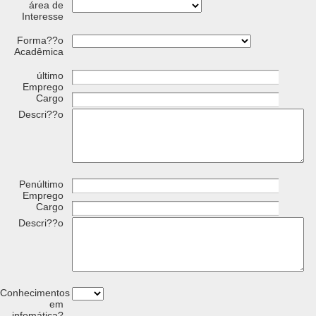
área de
Interesse
Forma??o
Acadêmica
último
Emprego
Cargo
Descri??o
Penúltimo
Emprego
Cargo
Descri??o
Conhecimentos
em
infomática?