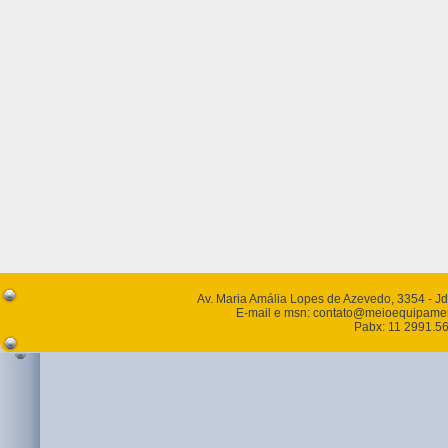
Av. Maria Amália Lopes de Azevedo, 3354 - J
E-mail e msn: contato@meioequipamen
Pabx: 11 2991.56